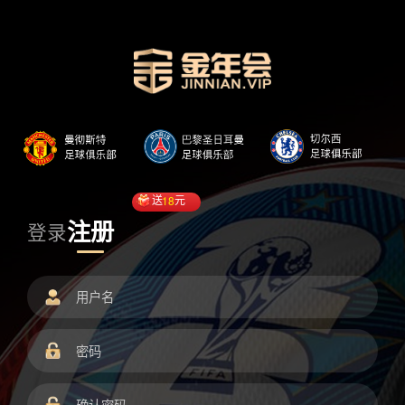
送
18
元
注册
登录