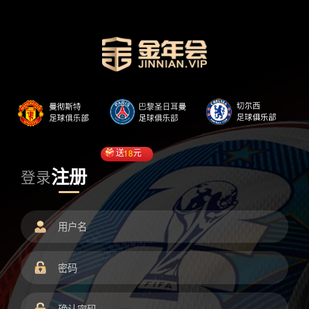
送
18
元
注册
登录