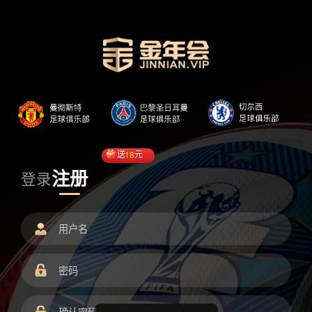
送
18
元
注册
登录