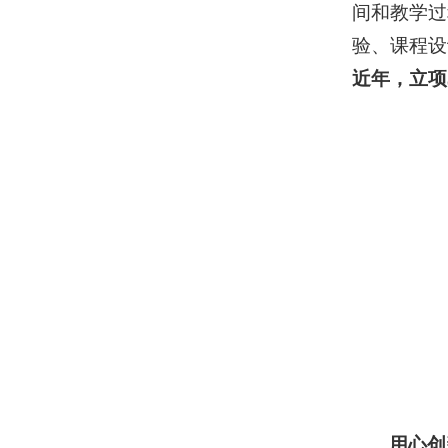
间和教学过
验、课程设
近年，立项
用心创