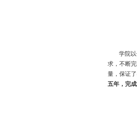
学院以
求，不断完
量，保证了
五年，完成