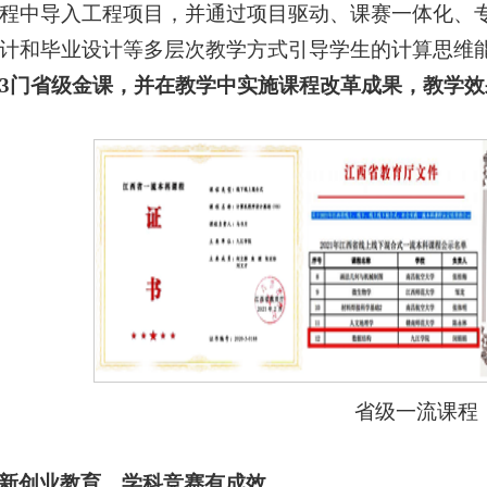
程中导入工程项目，并通过项目驱动、课赛一体化、
计和毕业设计等多层次教学方式引导学生的计算思维
3
门省级金课，并在教学中实施课程改革成果，教学效
省级一流课程
新创业教育，学科竞赛有成效