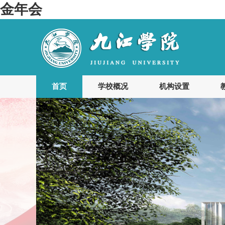
金年会
首页
学校概况
机构设置