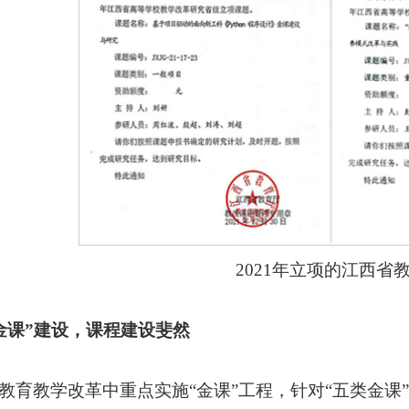
2021年立项的江西省
金课”建设，课程建设斐然
教育教学改革中重点实施“金课”工程，针对“五类金课