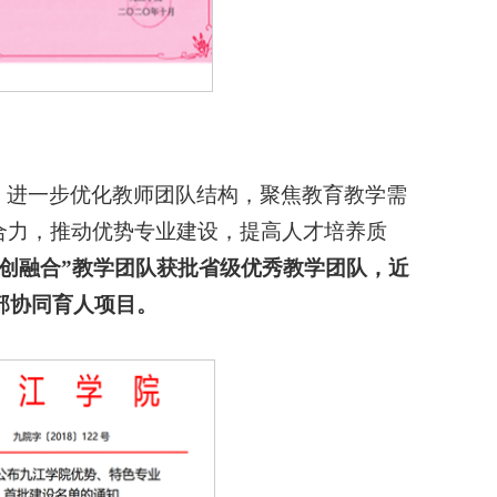
，进一步优化教师团队结构，聚焦教育教学需
合力，推动优势专业建设，提高人才培养质
创融合”教学团队获批省级优秀教学团队，近
部协同育人项目。