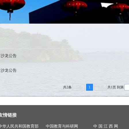
客沙龙公告
客沙龙公告
共2条
上页
1
下页
共1页
到第
友情链接
中华人民共和国教育部
中国教育与科研网
中 国 江 西 网